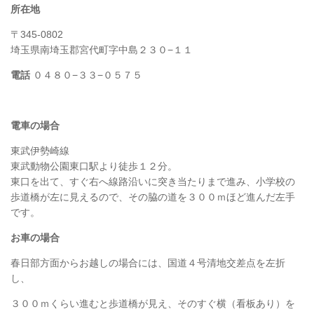
所在地
〒345-0802
埼玉県南埼玉郡宮代町字中島２３０−１１
電話
０４８０−３３−０５７５
電車の場合
東武伊勢崎線
東武動物公園東口駅より徒歩１２分。
東口を出て、すぐ右へ線路沿いに突き当たりまで進み、小学校の
歩道橋が左に見えるので、その脇の道を３００ｍほど進んだ左手
です。
お車の場合
春日部方面からお越しの場合には、国道４号清地交差点を左折
し、
３００ｍくらい進むと歩道橋が見え、そのすぐ横（看板あり）を