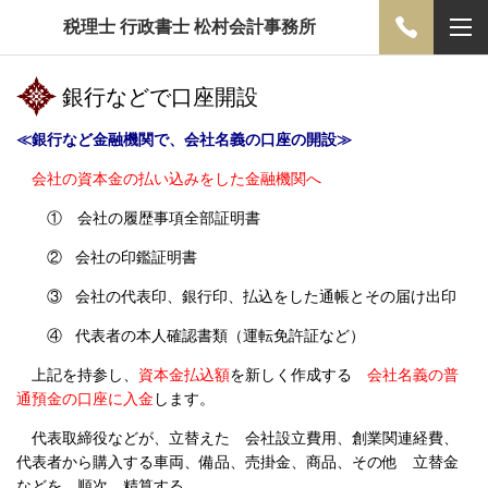
税理士 行政書士 松村会計事務所
銀行などで口座開設
≪銀行など金融機関で、会社名義の口座の開設≫
会社の資本金の払い込みをした金融機関へ
① 会社の履歴事項全部証明書
②
会社の印鑑証明書
③
会社の代表印、銀行印、払込をした通帳とその届け出印
④
代表者の本人確認書類（運転免許証など）
上記を持参し、
資本金払込額
を新しく作成する
会社名義の普
通預金の口座に入金
します。
代表取締役などが、立替えた 会社設立費用、創業関連経費、
代表者から購入する車両、備品、売掛金、商品、その他 立替金
などを、順次 精算する。