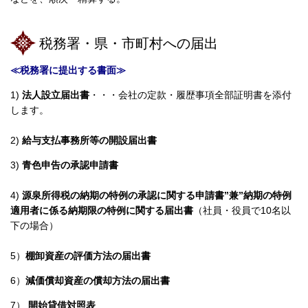
税務署・県・市町村への届出
≪税務署に提出する書面≫
1)
法人設立届出書
・・・会社の定款・履歴事項全部証明書を添付
します。
2)
給与支払事務所等の開設届出書
3)
青色申告の承認申請書
4)
源泉所得税の納期の特例の承認に関する申請書
”
兼
”
納期の特例
適用者に係
る
納期限
の
特例に関する届出書
（社員・役員で
10
名以
下の場合）
5）
棚卸資産の評価方法の届出書
6）
減価償却資産の償却方法の届出書
7）
開始貸借対照表