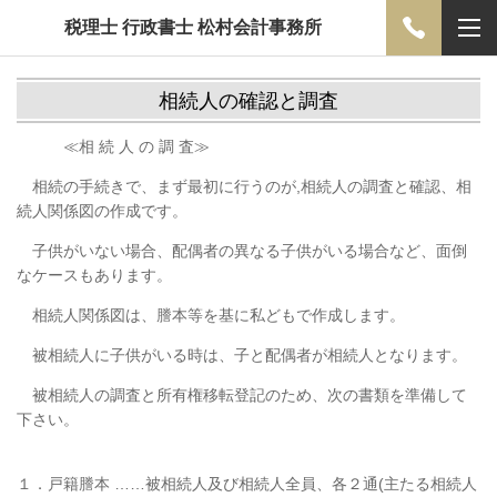
税理士 行政書士 松村会計事務所
相続人の確認と調査
≪相 続 人 の 調 査≫
相続の手続きで、まず最初に行うのが,相続人の調査と確認、相
続人
関係
図の作成です。
子供がいない場合、配偶者の異なる子供がいる場合など、面倒
なケ
ースも
あります。
相続人関係図は、謄本等を基に私どもで作成します。
被相続人に子供がいる時は、子と配偶者が相続人となります。
被相続人の調査と所有権移転登記のため、次の書類を準備して
下さい。
１．戸籍謄本 ……被相続人及び相続人全員、各２通(主たる相続人