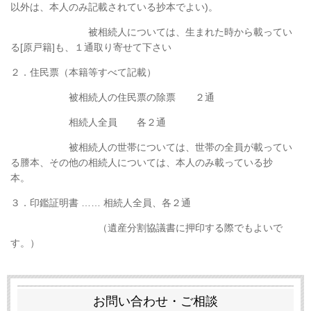
以
外
は、本人のみ記載されている抄本でよい)。
被相続人については、生まれた時から載ってい
る
[原戸籍]
も、１通取り寄せて下さい
２．住民票（本籍等すべて記載）
被相続人の住民票の除票 ２通
相続人全員 各２通
被相続人の世帯については、世帯の全員が載って
い
る
謄本、その他の相続人については、
本人のみ載っている抄
本。
３．印鑑証明書 …… 相続人全員、各２通
（遺産分割協議書に押印する際でもよいで
す。）
お問い合わせ・ご相談