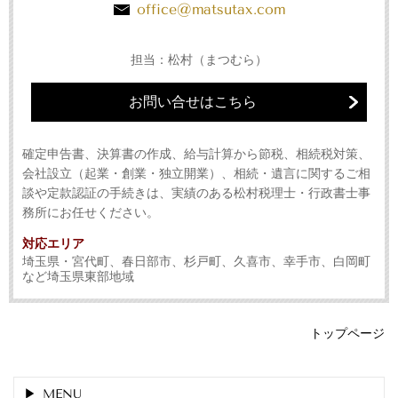
office@matsutax.com
担当：松村（まつむら）
お問い合せはこちら
確定申告書、決算書の作成、給与計算から節税、相続税対策、
会社設立（起業・創業・独立開業）、相続・遺言に関するご相
談や定款認証の手続きは、実績のある松村税理士・行政書士事
務所にお任せください。
対応エリア
埼玉県・宮代町、春日部市、杉戸町、久喜市、幸手市、白岡町
など埼玉県東部地域
トップページ
MENU